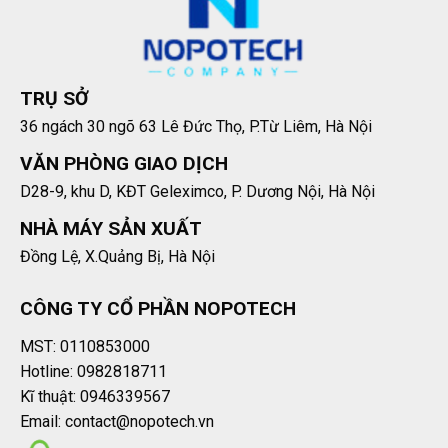
TRỤ SỞ
36 ngách 30 ngõ 63 Lê Đức Thọ, P.Từ Liêm, Hà Nội
VĂN PHÒNG GIAO DỊCH
D28-9, khu D, KĐT Geleximco, P. Dương Nội, Hà Nội
NHÀ MÁY SẢN XUẤT
Đồng Lệ, X.Quảng Bị, Hà Nội
CÔNG TY CỔ PHẦN NOPOTECH
MST: 0110853000
Hotline: 0982818711
Kĩ thuật: 0946339567
Email: contact@nopotech.vn