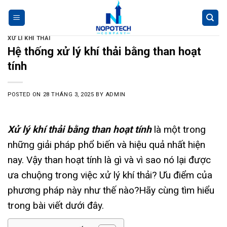
Skip
akademi analis kesehatan muhammadiyah s
https://ejournal.akbidbungabangsaaceh
akademi kesehatan lingkungan 
akademi kebidanan bunga bang
sekolah tinggi ilmu kesehat
akademi kebidanan nusantar
akademi kebidanan arta ka
akademi kebidanan delhus 
kebidanan mitra sejahtera 
akademi analis kesehat
kebidanan ikabina labu
akper harapan mama deli 
akademi farmasi tunas 
fisioterapi st. lukas 
akper pemkab aceh t
akademi kebidanan
radiodiagnostik widy
kebidanan hafsya
stkip citra bangsa
stmik triguna utama
poltekkes be
kebidanan inda
akper bina lit
akademi gizi
thepubt
pafibuol
sydn
to
content
XỬ LÍ KHÍ THẢI
Hệ thống xử lý khí thải bằng than hoạt
tính
POSTED ON
28 THÁNG 3, 2025
BY
ADMIN
Xử lý khí thải bằng than hoạt tính
là một trong
những giải pháp phổ biến và hiệu quả nhất hiện
nay. Vậy than hoạt tính là gì và vì sao nó lại được
ưa chuộng trong việc xử lý khí thải? Ưu điểm của
phương pháp này như thế nào?Hãy cùng tìm hiểu
trong bài viết dưới đây.