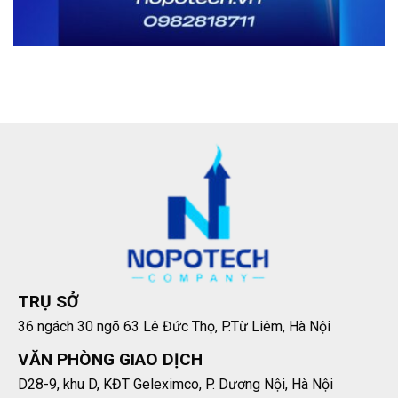
TRỤ SỞ
36 ngách 30 ngõ 63 Lê Đức Thọ, P.Từ Liêm, Hà Nội
VĂN PHÒNG GIAO DỊCH
D28-9, khu D, KĐT Geleximco, P. Dương Nội, Hà Nội