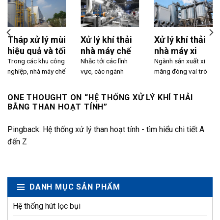
Tháp xử lý mùi
Xử lý khí thải
Xử lý khí thải
hiệu quả và tối
nhà máy chế
nhà máy xi
ưu chi phí
Trong các khu công
biến nhựa cao
Nhắc tới các lĩnh
măng hiệu
Ngành sản xuất xi
nghiệp, nhà máy chế
vực, các ngành
măng đóng vai trò
su
quả và tối ưu
biến thực phẩm, dệt
nghề phát sinh
then chốt trong
nhất
nhuộm, hóa chất...
nhiều khí thải nhất
phát triển hạ tầng...
ONE THOUGHT ON “
HỆ THỐNG XỬ LÝ KHÍ THẢI
hiện...
BẰNG THAN HOẠT TÍNH
”
Pingback:
Hệ thống xử lý than hoạt tính - tìm hiểu chi tiết A
đến Z
DANH MỤC SẢN PHẨM
Hệ thống hút lọc bụi