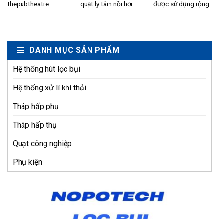
thepubtheatre
quạt ly tâm nồi hơi
được sử dụng rộng
nhà máy lò
pafibulelengkab.org
Bạn cần báo giá
rãi trong xử lý rác
đốt
sekolah tinggi ilmu
quạt ly...
thải, chất...
kesehatan ukpm
akper bina
DANH MỤC SẢN PHẨM
litasudama akademi
farmasi...
Hệ thống hút lọc bụi
Hệ thống xử lí khí thải
Tháp hấp phụ
Tháp hấp thụ
Quạt công nghiệp
Phụ kiện