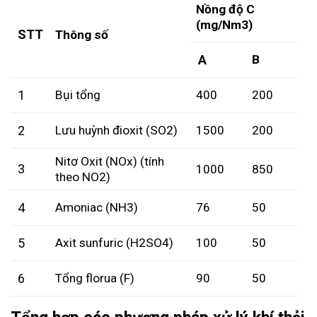
Nồng độ C
(mg/Nm3)
STT
Thông số
A
B
1
Bụi tổng
400
200
2
Lưu huỳnh đioxit (SO2)
1500
200
Nitơ Oxit (NOx) (tính
3
1000
850
theo NO2)
4
Amoniac (NH3)
76
50
5
Axit sunfuric (H2SO4)
100
50
6
Tổng florua (F)
90
50