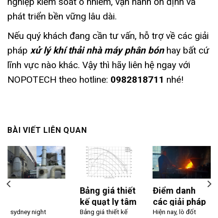
nghiệp kiểm soát ô nhiễm, vận hành ổn định và
phát triển bền vững lâu dài.
Nếu quý khách đang cần tư vấn, hỗ trợ về các giải
pháp
xử lý khí thải nhà máy phân bón
hay bất cứ
lĩnh vực nào khác. Vậy thì hãy liên hệ ngay với
NOPOTECH theo hotline:
0982818711
nhé!
BÀI VIẾT LIÊN QUAN
Bảng giá thiết
Điểm danh
kế quạt ly tâm
các giải pháp
sydney night
nồi hơi
Bảng giá thiết kế
xử lý khí thải
Hiện nay, lò đốt