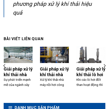
phương pháp xử lý khí thải hiệu
quả
BÀI VIẾT LIÊN QUAN
Giải pháp xử lý
Giải pháp xử lý
Giải pháp xử lý
khí thải nhà
khí thải nhà
khí thải lò hơi
máy xí nghiệp
Sự phát triển mạnh
máy nồi hơi
Xử lý khí thải nhà
đốt than hiệu
Khi các lò hơi đốt
mẽ của ngành xây
máy nồi hơi công
than hoạt động thì
xây dựng
công nghiệp –
suất cao
dựng kéo theo sự
nghiệp – lò hơi luôn
thường phát sinh
lò hơi
gia tăng nhanh...
là...
lượng khí thải...
DANH MỤC SẢN PHẨM