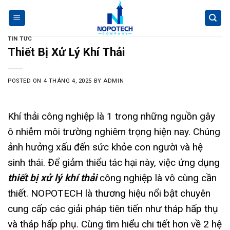
Skip
https://ejournal.akbidbungabangsaaceh
https://akperharapanmamadeliserdang
https://akbidjakartamitrasejahter
https://akperpemkabacehtenggar
https://akbidikabinalabuhanbatu
https://akbidbungabangsaaceh
https://akfisstlukastomohon
https://poltekkessbengkulu
https://akabidartakabanjahe
https://akperbinalitasudam
https://akbiddelhusdelmed
commercialpressuresonl
corporateofficeheadquart
https://akbidhafsyahmedan
https://aklpemprovsumse
https://akbidindahmeda
https://akbidnusmedan
https://stmiktrigunapat
https://akfartparjun
https://atrowidyadharm
homejamesglob
https://aakunmuhsb
jurnal kebidan
https://stikesukp
https://akbiddelim
https://citrabangs
https://akgkendar
pafibulelengk
pafiboalemok
https://aakace
thepubt
gethighe
thepubt
mapl
sydn
prow
sydn
to
content
TIN TỨC
Thiết Bị Xử Lý Khí Thải
POSTED ON
4 THÁNG 4, 2025
BY
ADMIN
Khí thải công nghiệp là 1 trong những nguồn gây
ô nhiễm môi trường nghiêm trọng hiện nay. Chúng
ảnh hưởng xấu đến sức khỏe con người và hệ
sinh thái. Để giảm thiểu tác hại này, việc ứng dụng
thiết bị xử lý khí thải
công nghiệp là vô cùng cần
thiết. NOPOTECH là thương hiệu nổi bật chuyên
cung cấp các giải pháp tiên tiến như tháp hấp thụ
và tháp hấp phụ. Cùng tìm hiểu chi tiết hơn về 2 hệ