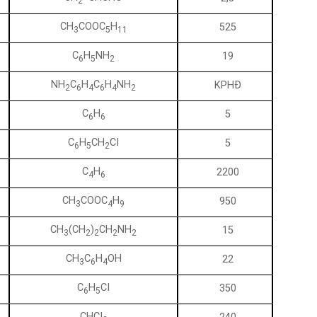
2
CH
COOC
H
525
3
5
11
C
H
NH
19
6
5
2
NH
C
H
C
H
NH
KPHÐ
2
6
4
6
4
2
C
H
5
6
6
C
H
CH
CI
5
6
5
2
C
H
2200
4
6
CH
COOC
H
950
3
4
9
CH
(CH
)
CH
NH
15
3
2
2
2
2
CH
C
H
OH
22
3
6
4
C
H
CI
350
6
5
CHCI