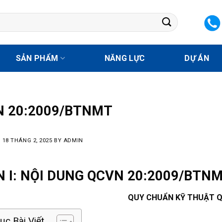
SẢN PHẨM
NĂNG LỰC
DỰ ÁN
 20:2009/BTNMT
N
18 THÁNG 2, 2025
BY
ADMIN
 I: NỘI DUNG QCVN 20:2009/BTN
QUY CHUẨN KỸ TH
UẬT
Q
c Bài Viết