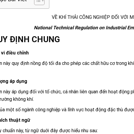
VỀ KHÍ THẢI CÔNG NGHIỆP ÐỐI VỚI 
National
Technical
Regulation
on Industrial E
UY ÐḷNH CHUNG
vi điều ch
ỉnh
 này quy định nồng độ tối đa cho phép các chất hữu cơ trong khí
ượng áp dụng
 này áp dụng đối với tổ chức, cá nhân liên quan đến hoạt động ph
rường không khí.
của một số ngành công nghiệp và lĩnh vực hoạt động đặc thù được
hích thuật ngữ
 chuẩn này, từ ngữ duới đây được hiểu nhu sau: