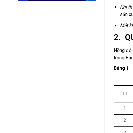
Khí t
sản xu
Mét kh
2. Q
Nồng độ t
trong Bản
B
ả
ng 1 –
TT
1
2
3