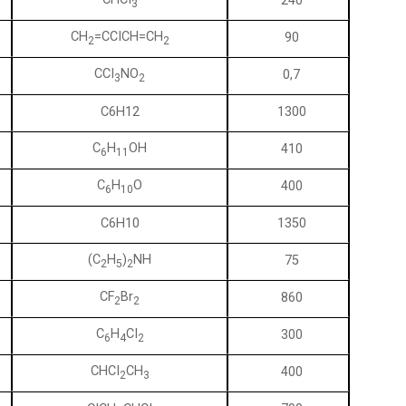
240
3
CH
=CCICH=CH
90
2
2
CCI
NO
0,7
3
2
C6H12
1300
C
H
OH
410
6
11
C
H
O
400
6
10
C6H10
1350
(C
H
)
NH
75
2
5
2
CF
Br
860
2
2
C
H
CI
300
6
4
2
CHCI
CH
400
2
3