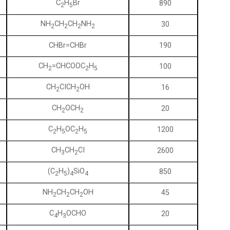
C
H
Br
890
2
5
NH
CH
CH
NH
30
2
2
2
2
CHBr=CHBr
190
CH
=CHCOOC
H
100
2
2
5
CH
CICH
OH
16
2
2
CH
OCH
20
2
2
C
H
OC
H
1200
2
5
2
5
CH
CH
CI
2600
3
2
(C
H
)
SiO
850
2
5
4
4
NH
CH
CH
OH
45
2
2
2
C
H
OCHO
20
4
3