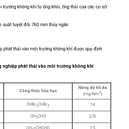
ôi trường không khí từ ống khói, ống thải của các cơ sở
p suất tuyệt đối 760 mm thủy ngân.
p phát thải vào môi trường không khí được quy định
g nghiệp phát thải vào môi trường không khí
Nồng độ tối đa
Công thức hóa học
3
(mg/Nm
)
CHBr
CHBr
14
2
2
CH
CHO
270
3
CH
=CHCHO
2,5