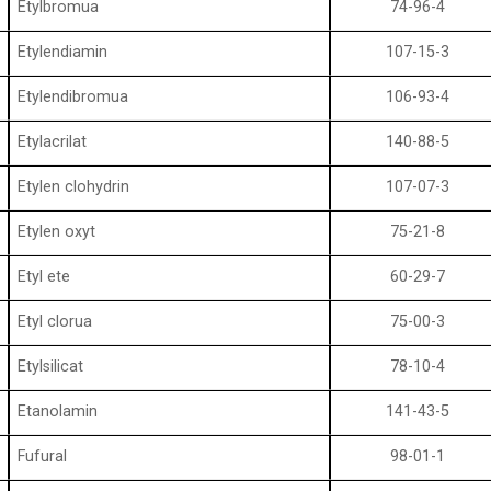
Etylbromua
74-96-4
Etylendiamin
107-15-3
Etylendibromua
106-93-4
Etylacrilat
140-88-5
Etylen clohydrin
107-07-3
Etylen oxyt
75-21-8
Etyl ete
60-29-7
Etyl clorua
75-00-3
Etylsilicat
78-10-4
Etanolamin
141-43-5
Fufural
98-01-1