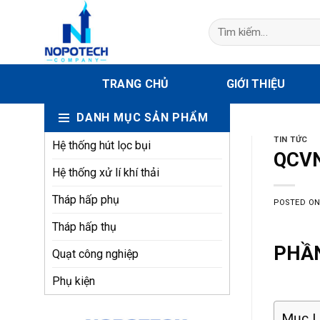
Skip
to
Tìm
kiếm:
content
TRANG CHỦ
GIỚI THIỆU
DANH MỤC SẢN PHẨM
TIN TỨC
Hệ thống hút lọc bụi
QCVN
Hệ thống xử lí khí thải
Tháp hấp phụ
POSTED O
Tháp hấp thụ
PHẦN
Quạt công nghiệp
Phụ kiện
Mục Lụ