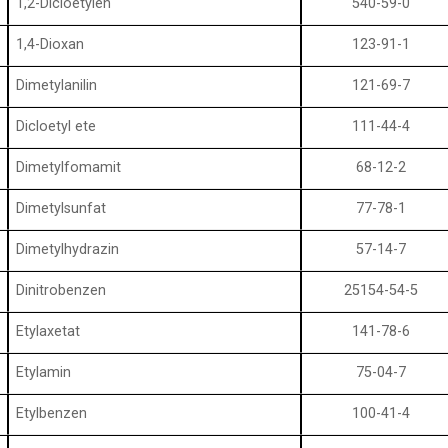
1,2-Dicloetylen
540-59-0
1,4-Dioxan
123-91-1
Dimetylanilin
121-69-7
Dicloetyl ete
111-44-4
Dimetylfomamit
68-12-2
Dimetylsunfat
77-78-1
Dimetylhydrazin
57-14-7
Dinitrobenzen
25154-54-5
Etylaxetat
141-78-6
Etylamin
75-04-7
Etylbenzen
100-41-4