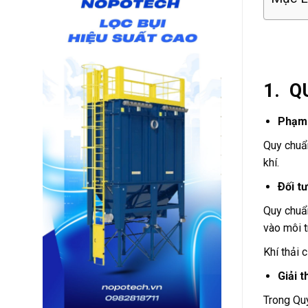
1. Q
Phạm 
Quy chuẩn
khí.
Ðối t
Quy chuẩn
vào môi t
Khí thải 
Giải t
Trong Quy