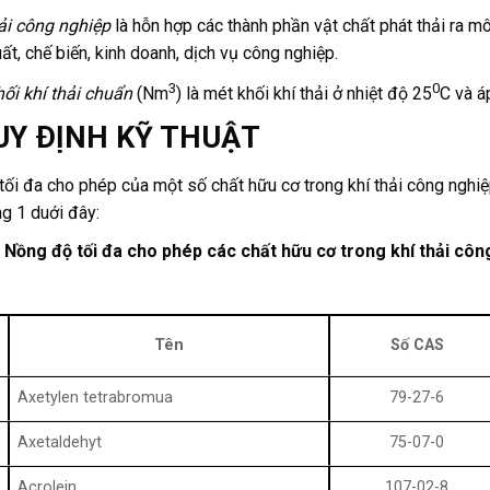
hải công nghiệp
là hỗn hợp các thành phần vật chất phát thải ra m
ất, chế biến, kinh doanh, dịch vụ công nghiệp.
3
0
ối khí thải chuẩn
(Nm
) là mét khối khí thải ở nhiệt độ 25
C và á
UY ÐḷNH KỸ THUẬT
ối đa cho phép của một số chất hữu cơ trong khí thải công nghiệ
g 1 duới đây:
 Nồng độ tối đa cho phép các chất hữu cơ trong khí thải côn
Tên
Số CAS
Axetylen tetrabromua
79-27-6
Axetaldehyt
75-07-0
Acrolein
107-02-8