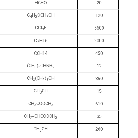
HCHO
20
C
H
OCH
OH
120
4
3
2
CCI
F
5600
3
C7H16
2000
C6H14
450
(CH
)
CHNH
12
3
2
2
CH
(CH
)
OH
360
3
2
3
CH
SH
15
3
CH
COOCH
610
3
3
CH
=CHCOOCH
35
2
3
CH
OH
260
3