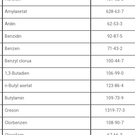
Amylaxetat
628-63-7
Anilin
62-53-3
Benzidin
92-87-5
Benzen
71-43-2
Benzyl clorua
100-44-7
1,3-Butadien
106-99-0
n-Butyl axetat
123-86-4
Butylamin
109-73-9
Creson
1319-77-3
Clorbenzen
108-90-7