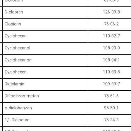
Clorofom
67-66-3
ß-clopren
126-99-8
Clopicrin
76-06-2
Cyclohexan
110-82-7
Cyclohexanol
108-93-0
Cyclohexanon
108-94-1
Cyclohexen
110-83-8
Dietylamin
109-89-7
Diflodibrommetan
75-61-6
o-diclobenzen
95-50-1
1,1-Dicloetan
75-34-3