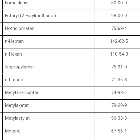
Fomaldehyt
50-00-0
Fufuryl (2-Furylmethanol)
98-00-0
Flotriclometan
75-69-4
n-Heptan
142-82-5
n-Hexan
110-54-3
Isopropylamin
75-31-0
n-butanol
71-36-3
Metyl mercaptan
74-93-1
Metylaxetat
79-20-9
Metylacrylat
96-33-3
Metanol
67-56-1