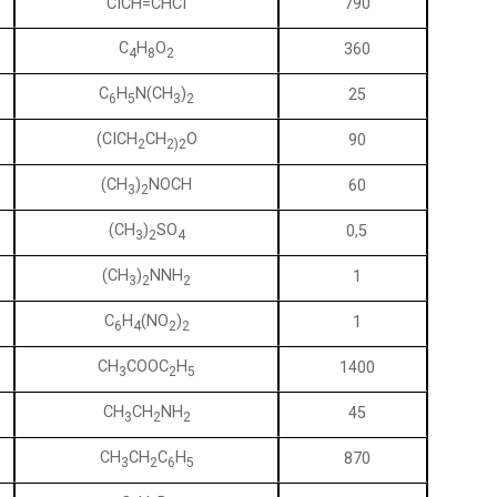
CICH=CHCI
790
C
H
O
360
4
8
2
C
H
N(CH
)
25
6
5
3
2
(CICH
CH
O
90
2
2)2
(CH
)
NOCH
60
3
2
(CH
)
SO
0,5
3
2
4
(CH
)
NNH
1
3
2
2
C
H
(NO
)
1
6
4
2
2
CH
COOC
H
1400
3
2
5
CH
CH
NH
45
3
2
2
CH
CH
C
H
870
3
2
6
5