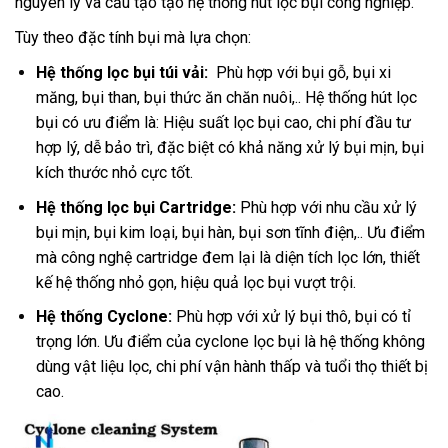
nguyên lý và cấu tạo tạo hệ thống hút lọc bụi công nghiệp.
Tùy theo đặc tính bụi mà lựa chọn:
Hệ thống lọc bụi túi vải:
Phù hợp với bụi gỗ, bụi xi
măng, bụi than, bụi thức ăn chăn nuôi,.. Hệ thống hút lọc
bụi có ưu điểm là: Hiệu suất lọc bụi cao, chi phí đầu tư
hợp lý, dễ bảo trì, đặc biệt có khả năng xử lý bụi mịn, bụi
kích thước nhỏ cực tốt.
Hệ thống lọc bụi Cartridge:
Phù hợp với nhu cầu xử lý
bụi mịn, bụi kim loại, bụi hàn, bụi sơn tĩnh điện,.. Ưu điểm
mà công nghệ cartridge đem lại là diện tích lọc lớn, thiết
kế hệ thống nhỏ gọn, hiệu quả lọc bụi vượt trội.
Hệ thống Cyclone:
Phù hợp với xử lý bụi thô, bụi có tỉ
trọng lớn. Ưu điểm của cyclone lọc bụi là hệ thống không
dùng vật liệu lọc, chi phí vận hành thấp và tuổi thọ thiết bị
cao.