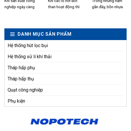
bằng phương
Khi sản xuất công
đốt than hiệu
Khi các lò hơi đốt
Trong những năm
nghiệp ngày càng
than hoạt động thì
gần đây, bồn nhựa
pháp hấp thụ
suất cao
phát triển, lượng khí
thường phát sinh
HDPE đang trở
thải phát sinh từ...
lượng khí thải...
thành lựa chọn hàng
đầu...
DANH MỤC SẢN PHẨM
Hệ thống hút lọc bụi
Hệ thống xử lí khí thải
Tháp hấp phụ
Tháp hấp thụ
Quạt công nghiệp
Phụ kiện