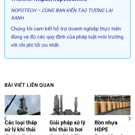
NOPOTECH – CÙNG BẠN KIẾN TẠO TƯƠNG LAI
XANH
Chúng tôi cam kết hỗ trợ doanh nghiệp thực hiện
đúng và đủ các quy định của pháp luật môi trường
với chi phí tối ưu nhất.
BÀI VIẾT LIÊN QUAN
Các loại tháp
Giải pháp xử lý
Bồn nhựa
xử lý khí thải
khí thải lò hơi
HDPE