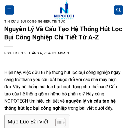
Skip
https://vanguar
sit
sit
situ
be
be
be
be
be
be
be
be
be
be
be
be
be
be
to
content
TIN XỬ LÍ BỤI CÔNG NGHIỆP
,
TIN TỨC
Nguyên Lý Và Cấu Tạo Hệ Thống Hút Lọc
Bụi Công Nghiệp Chi Tiết Từ A-Z
POSTED ON
5 THÁNG 6, 2026
BY
ADMIN
Hiện nay, việc đầu tư hệ thống hút lọc bụi công nghiệp ngày
càng trở thành yêu cầu bắt buộc đối với các nhà máy hiện
đại. Vậy hệ thống hút lọc bụi hoạt động như thế nào? Cấu
tạo của hệ thống gồm những bộ phận gì? Hãy cùng
NOPOTECH tìm hiểu chi tiết về
nguyên lý và cấu tạo hệ
thống hút lọc bụi công nghiệp
trong bài viết dưới đây.
Mục Lục Bài Viết