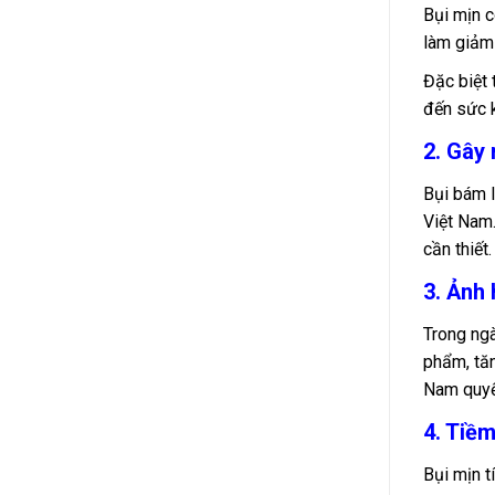
Bụi mịn c
làm giảm
Đặc biệt 
đến sức 
2. Gây
Bụi bám l
Việt Nam.
cần thiết.
3. Ảnh
Trong ngà
phẩm, tăn
Nam quyế
4. Tiề
Bụi mịn t