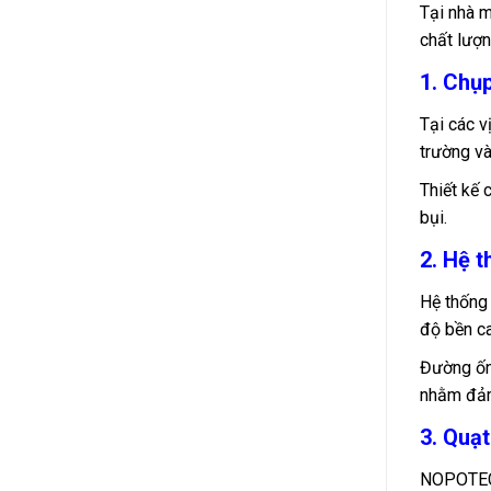
Tại nhà m
chất lượn
1. Chụp
Tại các v
trường và
Thiết kế 
bụi.
2. Hệ 
Hệ thống 
độ bền ca
Đường ốn
nhằm đảm 
3. Quạ
NOPOTECH 