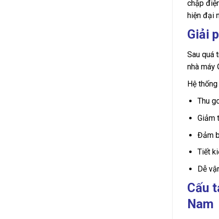
chập điện
hiện đại
Giải 
Sau quá t
nhà máy 
Hệ thống 
Thu go
Giảm t
Đảm b
Tiết k
Dễ vận
Cấu t
Nam