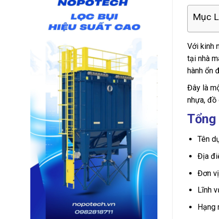
Mục Lụ
Với kinh 
tại nhà 
hành ổn đ
Đây là mộ
nhựa, đồ 
Tổng 
Tên dự
Địa đ
Đơn v
Lĩnh v
Hạng m