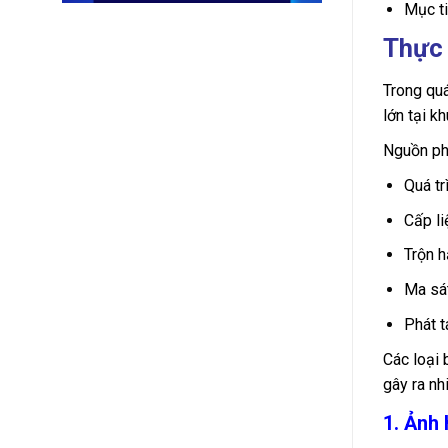
Mục ti
Thực 
Trong quá
lớn tại k
Nguồn phá
Quá tr
Cấp li
Trộn h
Ma sát
Phát t
Các loại 
gây ra nh
1. Ảnh