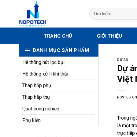
Skip
to
Tìm
kiếm:
content
TRANG CHỦ
GIỚI THIỆU
DANH MỤC SẢN PHẨM
DỰ ÁN
Hệ thống hút lọc bụi
Dự án
Hệ thống xử lí khí thải
Việt
Tháp hấp phụ
Tháp hấp thụ
POSTED O
Quạt công nghiệp
Trong ngà
Phụ kiện
là một tr
trực tiếp