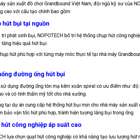
áy sản xuất đồ chơi Grandbound Việt Nam, đội ngũ kỹ sư của NOP
g cao với cấu tạo chính bao gồm:
 hút bụi tại nguồn
ị trí phát sinh bụi, NOPOTECH bố trí hệ thống chụp hút công nghiệp
 tăng hiệu quả hút bụi.
chụp hút phù hợp với từng máy móc thực tế tại nhà máy Grandbou
thống đường ống hút bụi
sử dụng đường ống tôn mạ kẽm xoắn spiral có ưu điểm như: độ kí
o và có tính thẩm mỹ tốt cho nhà xưởng.
g tại dự án cung cấp hệ thống hút bụi mịn cho nhà máy sản xuất
bảo vận tốc hút phù hợp, tránh hiện tượng lắng bụi trong ống.
t hút công nghiệp áp suất cao
lựa chọn quạt hút công nghiệp có khả năng tạo lưu lượng hút mạn