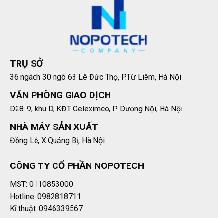
TRỤ SỞ
36 ngách 30 ngõ 63 Lê Đức Thọ, P.Từ Liêm, Hà Nội
VĂN PHÒNG GIAO DỊCH
D28-9, khu D, KĐT Geleximco, P. Dương Nội, Hà Nội
NHÀ MÁY SẢN XUẤT
Đồng Lệ, X.Quảng Bị, Hà Nội
CÔNG TY CỔ PHẦN NOPOTECH
MST: 0110853000
Hotline: 0982818711
Kĩ thuật: 0946339567