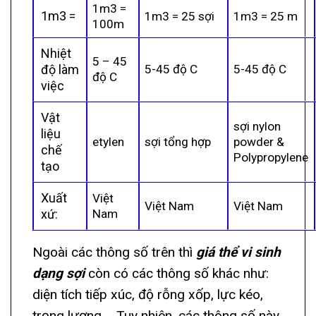
1m3 =
1m3 =
1m3 = 25 sợi
1m3 = 25 m
100m
Nhiệt
5 – 45
độ làm
5-45 độ C
5-45 độ C
độ C
việc
Vật
sợi nylon
liệu
etylen
sợi tổng hợp
powder &
chế
Polypropylene
tạo
Xuất
Việt
Việt Nam
Việt Nam
xứ:
Nam
Ngoài các thông số trên thì
giá thể vi sinh
dạng sợi
còn có các thông số khác như:
diện tích tiếp xúc, độ rỗng xốp, lực kéo,
trọng lượng,… Tuy nhiên, các thông số này