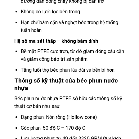
đường dẫn dòng chảy không bị cản trở
Không có lưới lọc bên trong
Hạn chế bám cặn và nghẹt béc trong hệ thống
tuần hoàn
Hệ số ma sát thấp – không bám dính
Bề mặt PTFE cực trơn, từ đó giảm đóng cáu cặn
và giảm công bảo trì sản phẩm.
Tăng tuổi thọ béc phun lâu dài và bền bỉ hơn.
Thông số kỹ thuật của béc phun nước
nhựa
Béc phun nước nhựa PTFE sở hữu các thông số kỹ
thuật cơ bản như sau:
Dạng phun: Nón rỗng (Hollow cone)
Góc phun: 50 độ C – 170 độ C
Lưu lượng phun: từ 49 đến 3320 GPM (tùy kích