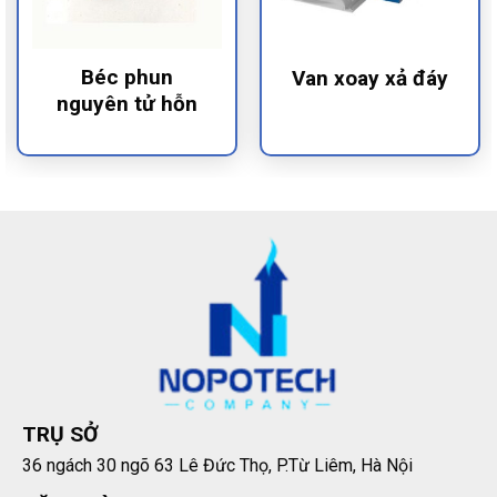
Béc phun
Van xoay xả đáy
nguyên tử hỗn
hợp nước và khí
hình rẻ quạt inox
304
TRỤ SỞ
36 ngách 30 ngõ 63 Lê Đức Thọ, P.Từ Liêm, Hà Nội