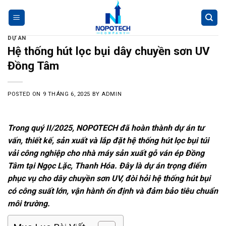
Skip
lawrencehealthcent
bestforinteriors.nl
thepubt
pafibuol
hsddonli
sydn
base
to
content
DỰ ÁN
Hệ thống hút lọc bụi dây chuyền sơn UV
Đồng Tâm
POSTED ON
9 THÁNG 6, 2025
BY
ADMIN
Trong quý II/2025, NOPOTECH đã hoàn thành dự án tư
vấn, thiết kế, sản xuất và lắp đặt hệ thống hút lọc bụi túi
vải công nghiệp cho nhà máy sản xuất gỗ ván ép Đồng
Tâm tại Ngọc Lặc, Thanh Hóa. Đây là dự án trọng điểm
phục vụ cho dây chuyền sơn UV, đòi hỏi hệ thống hút bụi
có công suất lớn, vận hành ổn định và đảm bảo tiêu chuẩn
môi trường.