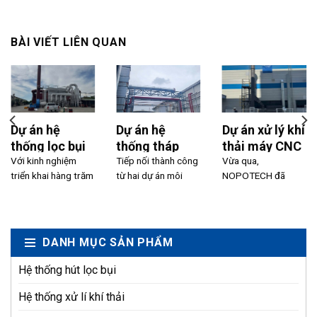
BÀI VIẾT LIÊN QUAN
Dự án hệ
Dự án hệ
Dự án xử lý khí
thống lọc bụi
thống tháp
thải máy CNC
công suất
Với kinh nghiệm
hấp phụ xử lý
Tiếp nối thành công
và máy ép
Vừa qua,
triển khai hàng trăm
từ hai dự án môi
NOPOTECH đã
160kW – Lưu
khí thải hệ in
nhựa 20.000
dự án xử lý khí thải
trường đã triển khai
hoàn thành dự án xử
lượng 90.000
kín và dán keo
m³/h tại KCN
công nghiệp,...
trước đó...
lý khí thải máy CNC
m³/h cho quá
tại Nitori
Quế Võ 2 –
và...
trình nấu kim
Bắc Ninh
DANH MỤC SẢN PHẨM
loại
Hệ thống hút lọc bụi
Hệ thống xử lí khí thải