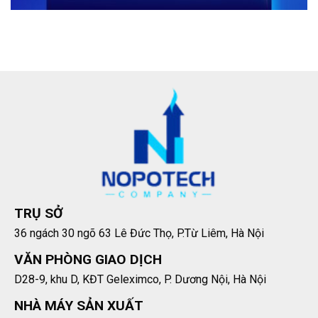
TRỤ SỞ
36 ngách 30 ngõ 63 Lê Đức Thọ, P.Từ Liêm, Hà Nội
VĂN PHÒNG GIAO DỊCH
D28-9, khu D, KĐT Geleximco, P. Dương Nội, Hà Nội
NHÀ MÁY SẢN XUẤT