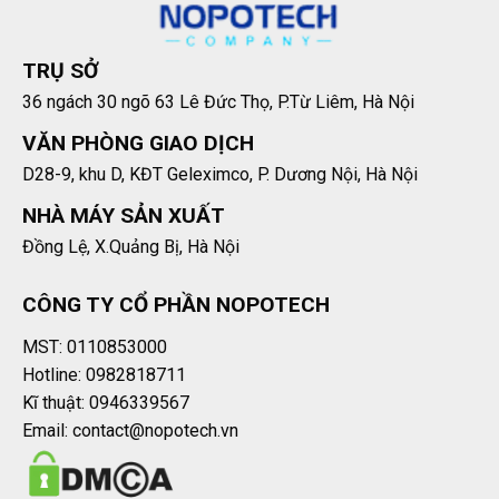
TRỤ SỞ
36 ngách 30 ngõ 63 Lê Đức Thọ, P.Từ Liêm, Hà Nội
VĂN PHÒNG GIAO DỊCH
D28-9, khu D, KĐT Geleximco, P. Dương Nội, Hà Nội
NHÀ MÁY SẢN XUẤT
Đồng Lệ, X.Quảng Bị, Hà Nội
CÔNG TY CỔ PHẦN NOPOTECH
MST: 0110853000
Hotline: 0982818711
Kĩ thuật: 0946339567
Email: contact@nopotech.vn