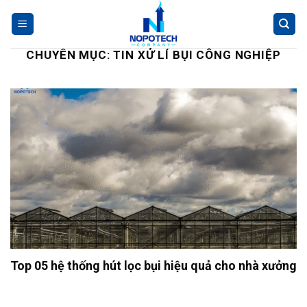
Skip
to
content
CHUYÊN MỤC:
TIN XỬ LÍ BỤI CÔNG NGHIỆP
Top 05 hệ thống hút lọc bụi hiệu quả cho nhà xưởng