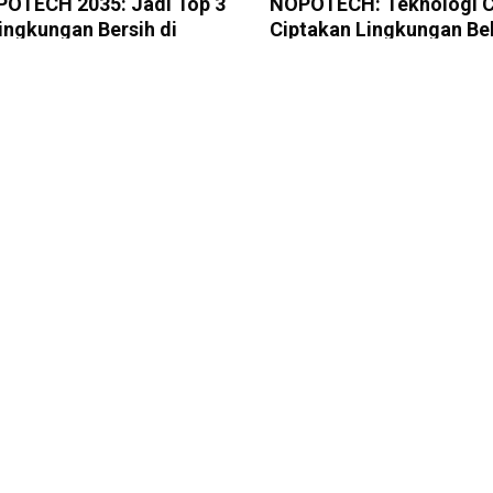
POTECH 2035: Jadi Top 3
NOPOTECH: Teknologi 
ingkungan Bersih di
Ciptakan Lingkungan Be
ia
Polusi