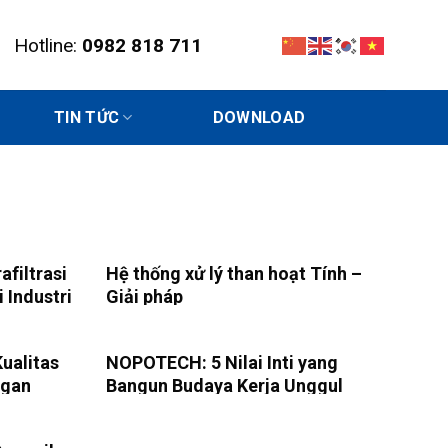
Hotline:
0982 818 711
TIN TỨC
DOWNLOAD
filtrasi
Hệ thống xử lý than hoạt Tính –
i Industri
Giải pháp
ualitas
NOPOTECH: 5 Nilai Inti yang
ggan
Bangun Budaya Kerja Unggul