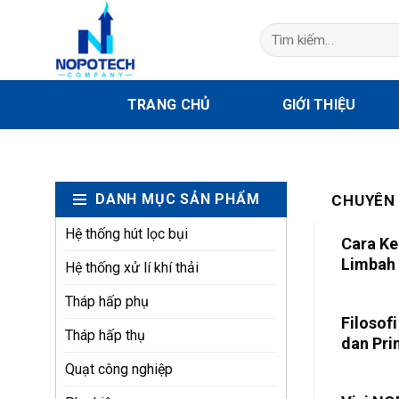
Skip
to
Tìm
kiếm:
content
TRANG CHỦ
GIỚI THIỆU
DANH MỤC SẢN PHẨM
CHUYÊN
Hệ thống hút lọc bụi
Cara Ke
Limbah 
Hệ thống xử lí khí thải
Air
Tháp hấp phụ
Filoso
Tháp hấp thụ
dan Pri
Quạt công nghiệp