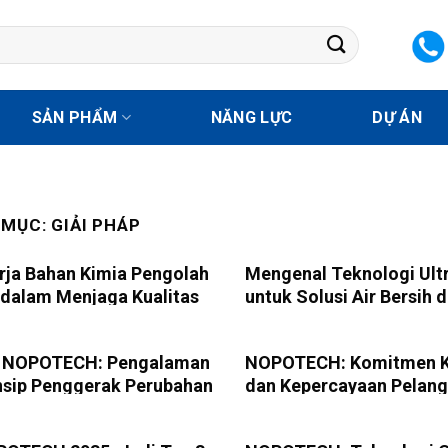
SẢN PHẨM
NĂNG LỰC
DỰ ÁN
 MỤC:
GIẢI PHÁP
rja Bahan Kimia Pengolah
Mengenal Teknologi Ultra
dalam Menjaga Kualitas
untuk Solusi Air Bersih d
fi NOPOTECH: Pengalaman
NOPOTECH: Komitmen K
nsip Penggerak Perubahan
dan Kepercayaan Pelan