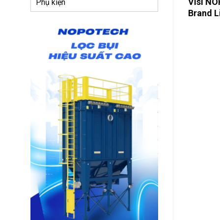
Visi NO
Phụ kiện
Brand L
Indones